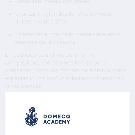
Hasta seis meses con pieles
Crianza en grandes toneles de roble
durante varios años
Liberación al mercado hasta siete años
después de la cosecha
El resultado son vinos de enorme
complejidad, con taninos firmes pero
elegantes, notas de cáscara de naranja, nuez,
especias y una profundidad poco común en
vinos blancos.
Incluso hoy, el trabajo es mayormente
manual, con herramientas simples y mínima
intervención tecnológica.