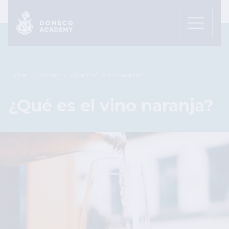
Pasar al contenido principal
Sobrescribir enlaces de ayuda a
Home
Noticias
¿Qué Es El Vino Naranja?
¿Qué es el vino naranja?