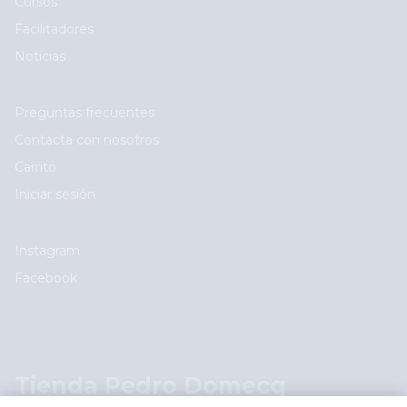
Cursos
Facilitadores
Noticias
User account menu
Preguntas frecuentes
Contacta con nosotros
Carrito
Iniciar sesión
Social
Instagram
Facebook
Logos footer
Tienda Pedro Domecq