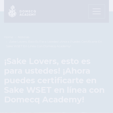
Pasar al contenido principal
Sobrescribir enlaces de ayuda a
Home
Noticias
¡Sake Lovers, Esto Es Para Ustedes! ¡Ahora Puedes Certificarte En
Sake WSET En Línea Con Domecq Academy!
¡Sake Lovers, esto es
para ustedes! ¡Ahora
puedes certificarte en
Sake WSET en línea con
Domecq Academy!