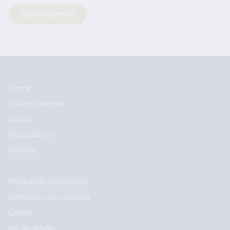
Main navigation
Home
Quiénes somos
Cursos
Facilitadores
Noticias
User account menu
Preguntas frecuentes
Contacta con nosotros
Carrito
Iniciar sesión