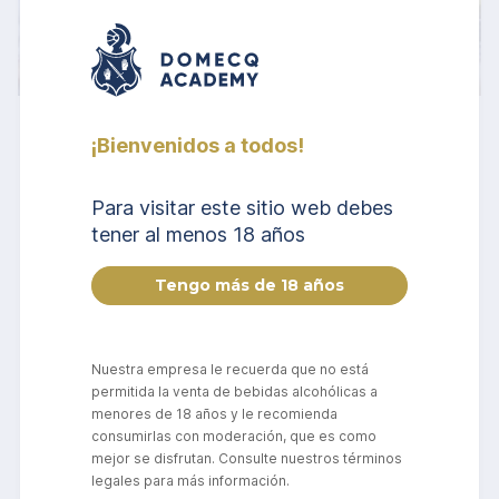
3 Agosto 2026
¡Bienvenidos a todos!
La textura del vino: cómo
Para visitar este sitio web debes
entender la sensación en
tener al menos 18 años
boca
¿Por qué algunos vinos se sienten sedosos y
envolventes, mientras que otros parecen tensos,
cremosos, ásperos o extraordinariamente frescos?
La respuesta no está únicamente en sus aromas y
Nuestra empresa le recuerda que no está
sabores. También depende de un elemento
permitida la venta de bebidas alcohólicas a
fundamental de la degustación: la sensación en
menores de 18 años y le recomienda
boca.
consumirlas con moderación, que es como
mejor se disfrutan. Consulte nuestros términos
legales para más información.