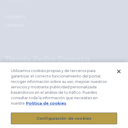
Social
Instagram
Facebook
Logos footer
Tienda Pedro Domecq
shop.pedrodomecq.com
Utilizamos cookies propias y de terceros para
garantizar el correcto funcionamiento del portal,
recoger información sobre su uso, mejorar nuestros
Footer
servicios y mostrarte publicidad personalizada
Aviso legal
basándonos en el análisis de tu tráfico. Puedes
Política de cookies
consultar toda la información que necesites en
nuestra
Política de cookies
Política de privacidad
Condiciones generales de contratación
Configuración de cookies
Políticas WSET