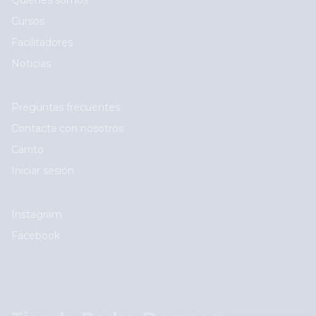
Quiénes somos
Cursos
Facilitadores
Noticias
User account menu
Preguntas frecuentes
Contacta con nosotros
Carrito
Iniciar sesión
Social
Instagram
Facebook
Logos footer