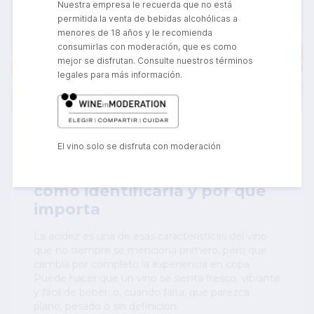
Nuestra empresa le recuerda que no está
permitida la venta de bebidas alcohólicas a
menores de 18 años y le recomienda
consumirlas con moderación, que es como
mejor se disfrutan. Consulte nuestros términos
legales para más información.
6 Julio 2026
El vino solo se disfruta con moderación
Acidez en el vino: qué es,
cómo identificarla y por qué
importa
La acidez es una de esas características del vino
que no siempre se menciona primero, pero que
cambia por completo la experiencia en copa.
Puede hacer que un vino se sienta fresco, vibrante
y fácil de beber; o, cuando falta, que parezca
plano, pesado o sin definición.