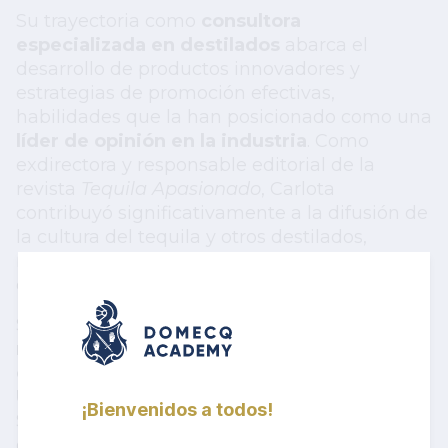
Su trayectoria como
consultora
especializada en destilados
abarca el
desarrollo de productos innovadores y
estrategias de promoción efectivas,
habilidades que la han posicionado como una
líder de opinión en la industria
. Como
exdirectora y responsable editorial de la
revista
Tequila Apasionado
, Carlota
contribuyó significativamente a la difusión de
la cultura del tequila y otros destilados,
respaldada por su experiencia en medios de
comunicación.
Su impacto ha trascendido fronteras, siendo
reconocida por medios internacionales
como
El País
(España),
Forbes
(Estados
Unidos)
y otras publicaciones especializadas.
¡Bienvenidos a todos!
Su profundo conocimiento y visión
estratégica continúan impulsando la