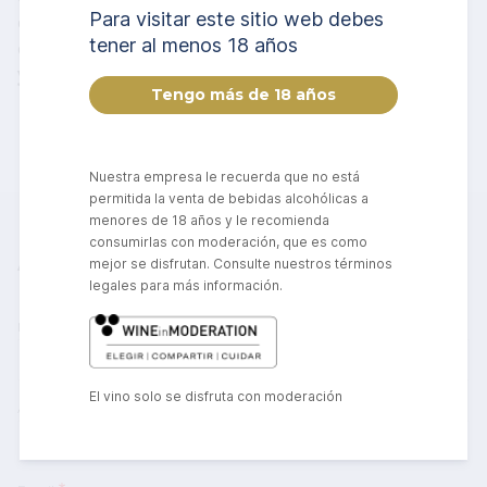
Para visitar este sitio web debes
evolución del sector, donde se ha consolidado
tener al menos 18 años
como una
referencia clave en la promoción
y profesionalización de los espirituosos
.
Nuestra empresa le recuerda que no está
permitida la venta de bebidas alcohólicas a
menores de 18 años y le recomienda
consumirlas con moderación, que es como
Apúntate a nuestra newsletter
mejor se disfrutan. Consulte nuestros términos
legales para más información.
Nombre
El vino solo se disfruta con moderación
Apellidos