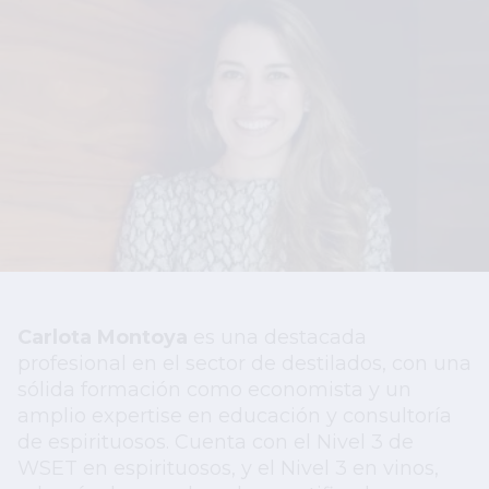
Carlota Montoya
es una destacada
profesional en el sector de destilados, con una
sólida formación como economista y un
amplio expertise en educación y consultoría
de espirituosos. Cuenta con el Nivel 3 de
WSET en espirituosos, y el Nivel 3 en vinos,