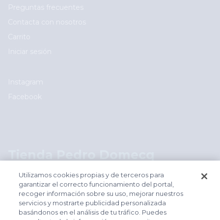
User account menu
Preguntas frecuentes
Contacta con nosotros
Carrito
Iniciar sesión
Social
Instagram
Facebook
Logos footer
Tienda Pedro Domecq
shop.pedrodomecq.com
Utilizamos cookies propias y de terceros para
garantizar el correcto funcionamiento del portal,
recoger información sobre su uso, mejorar nuestros
Footer
servicios y mostrarte publicidad personalizada
Aviso legal
basándonos en el análisis de tu tráfico. Puedes
Política de cookies