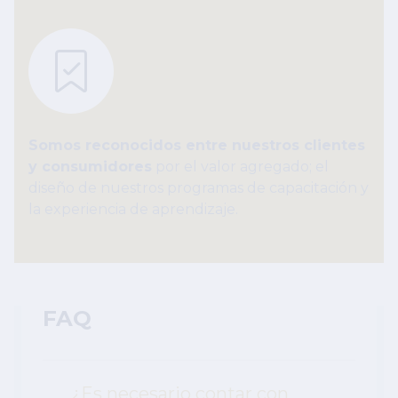
Somos reconocidos entre nuestros clientes
y consumidores
por el valor agregado; el
diseño de nuestros programas de capacitación y
la experiencia de aprendizaje.
FAQ
¿Es necesario contar con