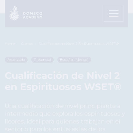
Pasar al contenido principal
Sobrescribir enlaces de ayuda a
Home
Cursos
Cualificación de Nivel 2 En Espirituosos WSET®
Avanzado
Presencial
Español (México)
Cualificación de Nivel 2
en Espirituosos WSET®
Una cualificación de nivel principiante a
intermedio que explora los espirituosos y
licores, ideal para quienes trabajan en el
sector o para los entusiastas de los