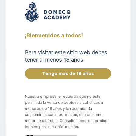
vodka
aguardientes aromatizados (ron
especiado, vodka aromatizado,
ginebra, aguardientes de anís,
aguardientes amargos/amaro,
¡Bienvenidos a todos!
amargos de cóctel, licores)
Para visitar este sitio web debes
tener al menos 18 años
Certificados
Nuestra empresa le recuerda que no está
Certificación
permitida la venta de bebidas alcohólicas a
Certificado WSET
menores de 18 años y le recomienda
consumirlas con moderación, que es como
mejor se disfrutan. Consulte nuestros términos
legales para más información.