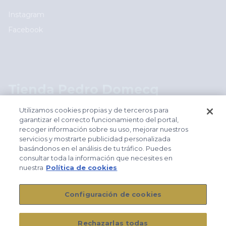
Social
Instagram
Facebook
Logos footer
Tienda Pedro Domecq
shop.pedrodomecq.com
Utilizamos cookies propias y de terceros para
garantizar el correcto funcionamiento del portal,
recoger información sobre su uso, mejorar nuestros
Footer
servicios y mostrarte publicidad personalizada
Aviso legal
basándonos en el análisis de tu tráfico. Puedes
Política de cookies
consultar toda la información que necesites en
nuestra
Política de cookies
Política de privacidad
Condiciones generales de contratación
Configuración de cookies
Políticas WSET
Rechazarlas todas