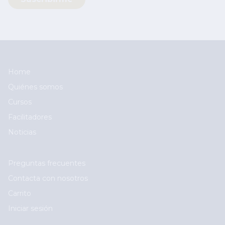
Main navigation
Home
Quiénes somos
Cursos
Facilitadores
Noticias
User account menu
Preguntas frecuentes
Contacta con nosotros
Carrito
Iniciar sesión