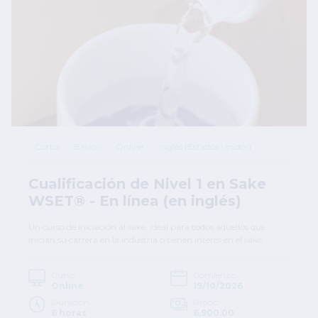
Corto
Básico
Online
Inglés (Estados Unidos)
Cualificación de Nivel 1 en Sake
WSET® - En línea (en inglés)
Un curso de iniciación al sake, ideal para todos aquellos que
inician su carrera en la industria o tienen interés en el sake.
Curso
Comienzo
Online
19/10/2026
Duración
Precio
6 horas
6,900.00