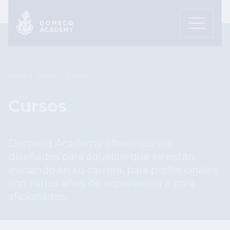
Pasar al contenido principal
Sobrescribir enlaces de ayuda a
Home
Cursos
Cursos
Cursos
Domecq Academy ofrece cursos
diseñados para aquellos que se están
iniciando en su carrera, para profesionales
con varios años de experiencia o para
aficionados.