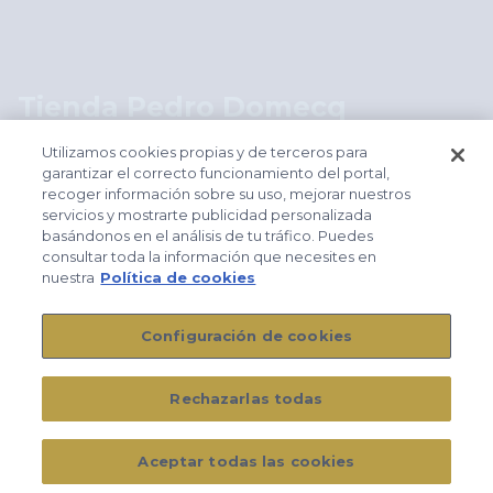
Logos footer
Tienda Pedro Domecq
shop.pedrodomecq.com
Utilizamos cookies propias y de terceros para
garantizar el correcto funcionamiento del portal,
recoger información sobre su uso, mejorar nuestros
Footer
servicios y mostrarte publicidad personalizada
Aviso legal
basándonos en el análisis de tu tráfico. Puedes
Política de cookies
consultar toda la información que necesites en
nuestra
Política de cookies
Política de privacidad
Condiciones generales de contratación
Configuración de cookies
Políticas WSET
Rechazarlas todas
© 2026 Domecq Academy
Todos los derechos reservados
Aceptar todas las cookies