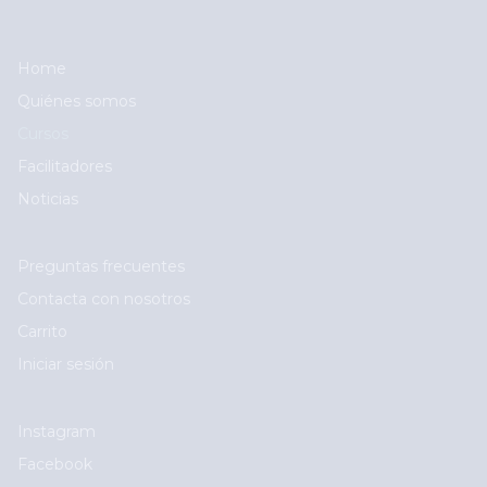
Main navigation
Home
Quiénes somos
Cursos
Facilitadores
Noticias
User account menu
Preguntas frecuentes
Contacta con nosotros
Carrito
Iniciar sesión
Social
Instagram
Facebook