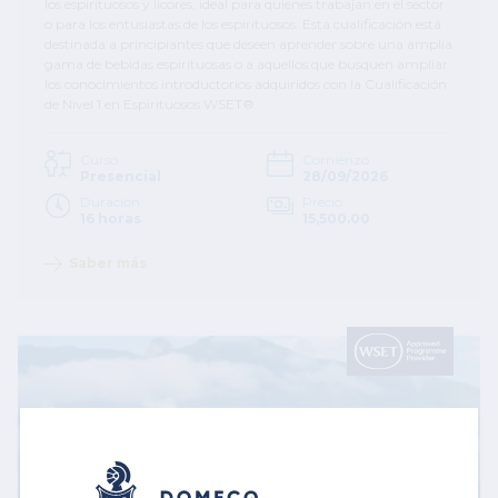
los espirituosos y licores, ideal para quienes trabajan en el sector
o para los entusiastas de los espirituosos. Esta cualificación está
destinada a principiantes que deseen aprender sobre una amplia
gama de bebidas espirituosas o a aquellos que busquen ampliar
los conocimientos introductorios adquiridos con la Cualificación
de Nivel 1 en Espirituosos WSET®.
Curso
Comienzo
Presencial
28/09/2026
Duración
Precio
16 horas
15,500.00
Saber más
Image