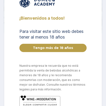
¡Bienvenidos a todos!
Para visitar este sitio web debes
tener al menos 18 años
Medio
Avanzado
Online
Inglés (Estados Unidos)
Cualificación de Nivel 2 en
Espirituosos WSET® - En línea (en
inglés)
Nuestra empresa le recuerda que no está
permitida la venta de bebidas alcohólicas a
Una cualificación de nivel principiante a intermedio que explora
menores de 18 años y le recomienda
los espirituosos y licores, ideal para quienes trabajan en el sector
consumirlas con moderación, que es como
o para los entusiastas de los espirituosos. Esta cualificación está
mejor se disfrutan. Consulte nuestros términos
destinada a principiantes que deseen aprender sobre una amplia
legales para más información.
gama de bebidas espirituosas o a aquellos que busquen ampliar
los conocimientos introductorios adquiridos con la Cualificación
de Nivel 1 en Espirituosos WSET®. Este curso se imparte en
inglés, a tu ritmo y tiempo. Duración del curso: 5 semanas.