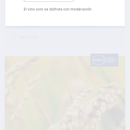
El vino solo se disfruta con moderación
Curso
Comienzo
Online
12/10/2026
Duración
Precio
16 horas
14,000.00
Saber más
Image