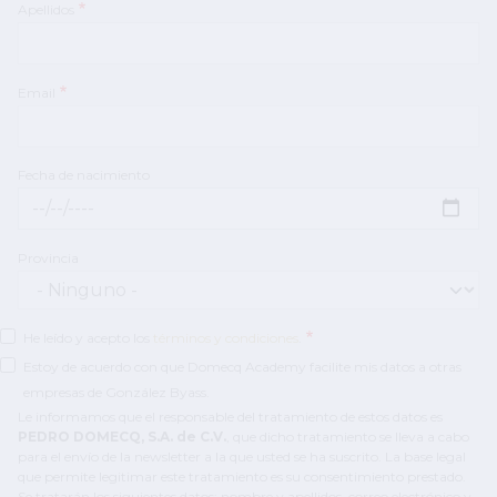
Apellidos
Email
Fecha de nacimiento
Fecha de nacimiento: Fecha
Provincia
He leído y acepto los
términos y condiciones
.
Estoy de acuerdo con que Domecq Academy facilite mis datos a otras
empresas de González Byass.
Le informamos que el responsable del tratamiento de estos datos es
PEDRO DOMECQ, S.A. de C.V.
, que dicho tratamiento se lleva a cabo
para el envío de la newsletter a la que usted se ha suscrito. La base legal
que permite legitimar este tratamiento es su consentimiento prestado.
Se tratarán los siguientes datos: nombre y apellidos, correo electrónico y