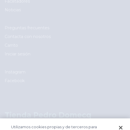
Facilitadores
Noticias
User account menu
Preguntas frecuentes
Contacta con nosotros
Carrito
Iniciar sesión
Social
Instagram
Facebook
Logos footer
Tienda Pedro Domecq
shop.pedrodomecq.com
Utilizamos cookies propias y de terceros para