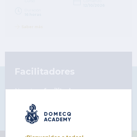
Curso
Comienzo
12/10/2026
Duración
16 horas
Saber más
Facilitadores
Nuestros
facilitadores
son
altamente reconocidos en el medio
y están listos para compartir su
experiencia contigo.
Conoce a nuestros facilitadores